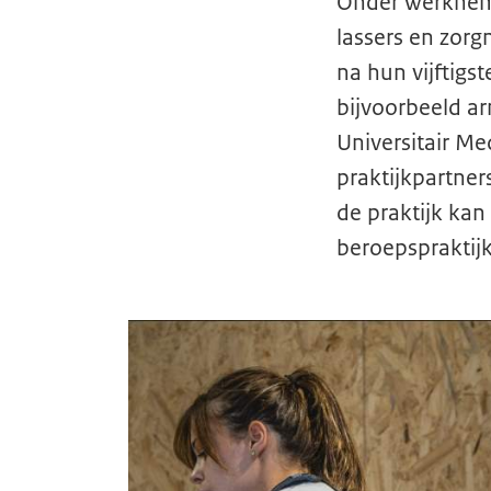
Onder werkneme
lassers en zo
na hun vijftigs
bijvoorbeeld a
Universitair Me
praktijkpartne
de praktijk ka
beroepspraktij