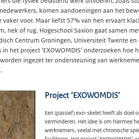
rs die fysiek belastend werk uitvoeren, zoals st
rgmedewerkers, komen aandoeningen aan het bew
te vaker voor. Maar liefst 57% van hen ervaart kla
rm, nek of rug. Hogeschool Saxion gaat samen me
disch Centrum Groningen, Universiteit Twente en 
rs in het project ‘EXOWOMDIS’ onderzoeken hoe he
n worden ingezet ter ondersteuning van werkneme
k.
Project ‘EXOWOMDIS’
Een (passief) exo-skelet heeft als doel 
verminderen. Het idee is om hiermee he
werknemers, veelal met chronische spi