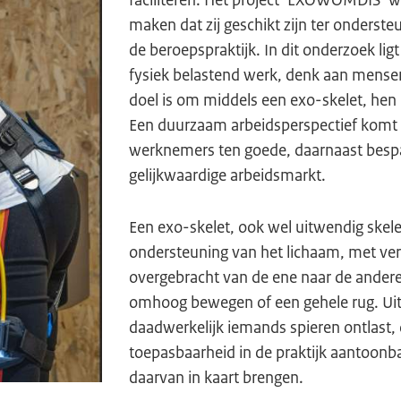
faciliteren. Het project ‘EXOWOMDIS’ w
maken dat zij geschikt zijn ter onders
de beroepspraktijk. In dit onderzoek li
fysiek belastend werk, denk aan mensen
doel is om middels een exo-skelet, hen
Een duurzaam arbeidsperspectief komt
werknemers ten goede, daarnaast bespaa
gelijkwaardige arbeidsmarkt.
Een exo-skelet, ook wel uitwendig skelet
ondersteuning van het lichaam, met ve
overgebracht van de ene naar de andere
omhoog bewegen of een gehele rug. Uit 
daadwerkelijk iemands spieren ontlast, d
toepasbaarheid in de praktijk aantoonb
daarvan in kaart brengen.