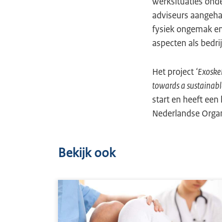
werksituaties ond
adviseurs aangeha
fysiek ongemak en
aspecten als bedri
Het project
‘Exoske
towards a sustainab
start en heeft een
Nederlandse Orga
Bekijk ook