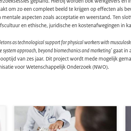
erzoeksessies gepland. Hierbij worden ook werkgevers en i
akt om zo een compleet beeld te krijgen op effecten als 
 mentale aspecten zoals acceptatie en weerstand. Ten slo
jfscultuur en ethische, juridische en kostenafwegingen in k
letons as technological support for physical workers with musculoske
le system approach, beyond biomechanics and marketing’
gaat in 
 looptijd van zes jaar. Dit project wordt mede mogelijk gem
nisatie voor Wetenschappelijk Onderzoek (NWO).