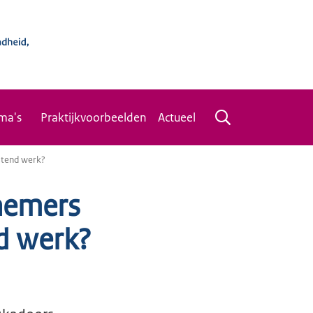
ma's
Praktijkvoorbeelden
Actueel
stend werk?
nemers
nd werk?