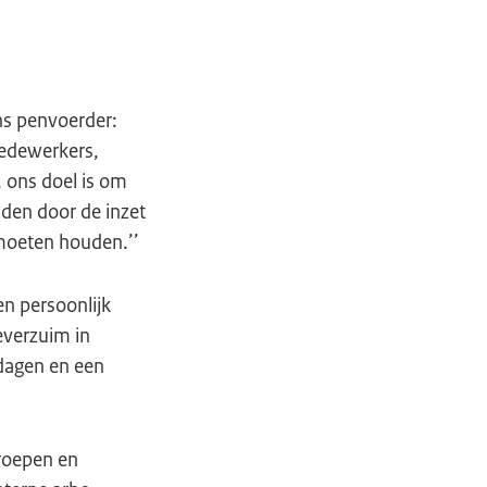
ns penvoerder:
medewerkers,
 ons doel is om
den door de inzet
g moeten houden.’’
en persoonlijk
everzuim in
mdagen en een
eroepen en