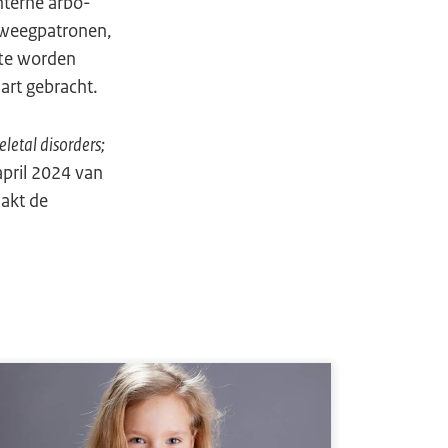
nterne arbo-
beweegpatronen,
tte worden
aart gebracht.
letal disorders;
april 2024 van
aakt de