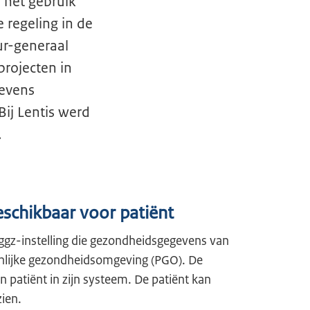
 het gebruik
 regeling in de
ur-generaal
projecten in
gevens
ij Lentis werd
.
eschikbaar voor patiënt
 ggz-instelling die gezondheidsgegevens van
onlijke gezondheidsomgeving (PGO). De
n patiënt in zijn systeem. De patiënt kan
zien.