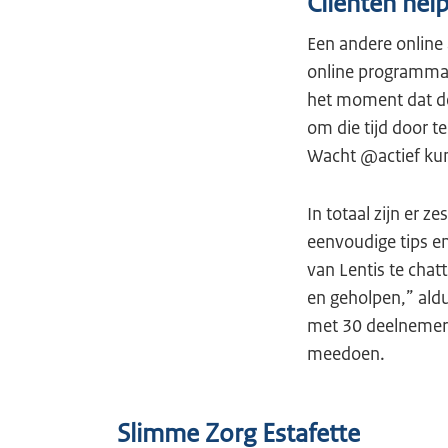
Cliënten help
Een andere online 
online programma W
het moment dat de 
om die tijd door 
Wacht @actief kun
In totaal zijn er 
eenvoudige tips en
van Lentis te chatt
en geholpen,” aldu
met 30 deelnemers
meedoen.
Slimme Zorg Estafette