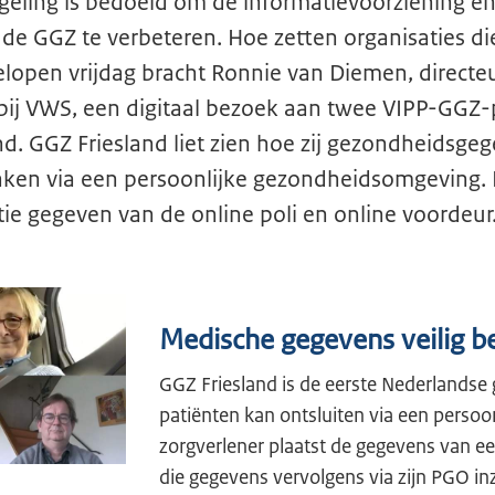
geling is bedoeld om de informatievoorziening en
 de GGZ te verbeteren. Hoe zetten organisaties die
gelopen vrijdag bracht Ronnie van Diemen, directe
bij VWS, een digitaal bezoek aan twee VIPP-GGZ-
. GGZ Friesland liet zien hoe zij gezondheidsge
ken via een persoonlijke gezondheidsomgeving. B
e gegeven van de online poli en online voordeur
Medische gegevens veilig b
GGZ Friesland is de eerste Nederlandse
patiënten kan ontsluiten via een perso
zorgverlener plaatst de gegevens van ee
die gegevens vervolgens via zijn PGO in