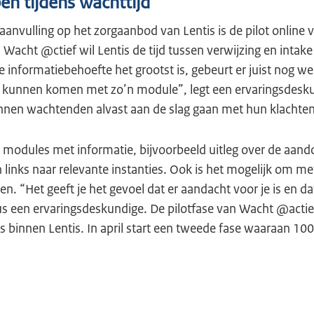
en tijdens wachttijd
aanvulling op het zorgaanbod van Lentis is de pilot online 
acht @ctief wil Lentis de tijd tussen verwijzing en intak
informatiebehoefte het grootst is, gebeurt er juist nog wei
te kunnen komen met zo’n module”, legt een ervaringsdesku
nen wachtenden alvast aan de slag gaan met hun klachten
zes modules met informatie, bijvoorbeeld uitleg over de aand
 links naar relevante instanties. Ook is het mogelijk om m
en. “Het geeft je het gevoel dat er aandacht voor je is en da
s een ervaringsdeskundige. De pilotfase van Wacht @actief
 binnen Lentis. In april start een tweede fase waaraan 1