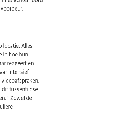
in het achterhoofd
 voordeur.
locatie. Alles
e in hoe hun
ar reageert en
ar intensief
t videoafspraken.
dit tussentijdse
ken.” Zowel de
uliere