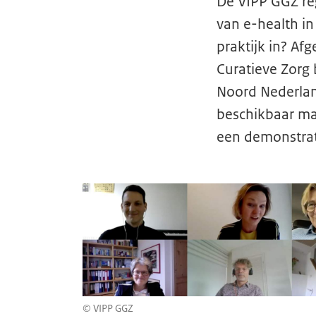
De VIPP GGZ re
van e-health in
praktijk in? Af
Curatieve Zorg 
Noord Nederland
beschikbaar ma
een demonstrati
© VIPP GGZ