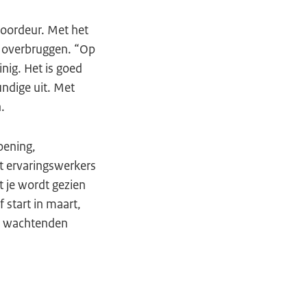
voordeur. Met het
e overbruggen. “Op
nig. Het is goed
ndige uit. Met
.
oening,
et ervaringswerkers
t je wordt gezien
 start in maart,
00 wachtenden