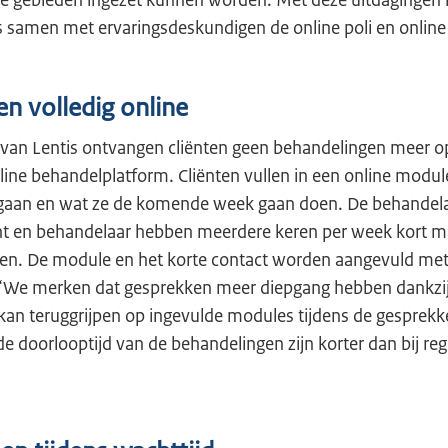
e gebieden ingezet kunnen worden. Met deze uitdagingen 
s samen met ervaringsdeskundigen de online poli en online
n volledig online
 van Lentis ontvangen cliënten geen behandelingen meer op 
line behandelplatform. Cliënten vullen in een online modul
 gegaan en wat ze de komende week gaan doen. De behandela
ënt en behandelaar hebben meerdere keren per week kort ma
hten. De module en het korte contact worden aangevuld me
“We merken dat gesprekken meer diepgang hebben dankzij 
 kan teruggrijpen op ingevulde modules tijdens de gesprek
e doorlooptijd van de behandelingen zijn korter dan bij reg