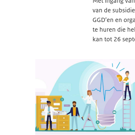
Met ingang van
van de subsidi
GGD’en en orga
te huren die he
kan tot 26 sept