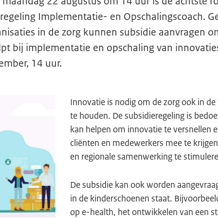
 maandag 22 augustus om 14 uur is de achtste 
eregeling Implementatie- en Opschalingscoach. 
nisaties in de zorg kunnen subsidie aanvragen o
lpt bij implementatie en opschaling van innovati
ember, 14 uur.
Innovatie is nodig om de zorg ook in de
te houden. De subsidieregeling is bedoe
kan helpen om innovatie te versnellen 
cliënten en medewerkers mee te krijgen,
en regionale samenwerking te stimulere
De subsidie kan ook worden aangevraagd
in de kinderschoenen staat. Bijvoorbeel
op e-health, het ontwikkelen van een st