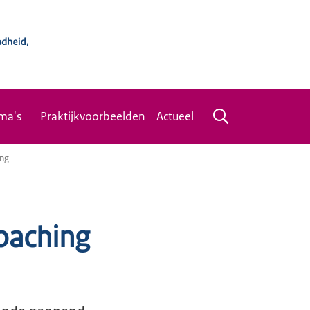
ma's
Praktijkvoorbeelden
Actueel
ing
oaching