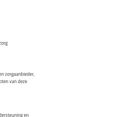
zorg
en zorgaanbieder,
loten van deze
dersteuning en