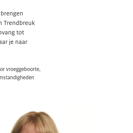
n brengen
n Trendbreuk
pvang tot
ar je naar
oor vroeggeboorte,
 omstandigheden