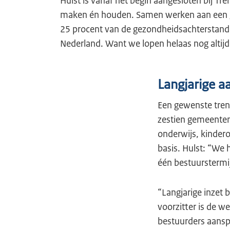
Hulst is vanaf het begin aangesloten bij Tr
maken én houden. Samen werken aan een g
25 procent van de gezondheidsachterstand 
Nederland. Want we lopen helaas nog altijd
Langjarige a
Een gewenste tren
zestien gemeenten
onderwijs, kinder
basis. Hulst: “We 
één bestuurstermijn
“Langjarige inzet 
voorzitter is de we
bestuurders aansp