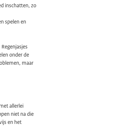
d inschatten, zo
,
en spelen en
 Regenjasjes
elen onder de
problemen, maar
et allerlei
ppen niet na die
ijs en het