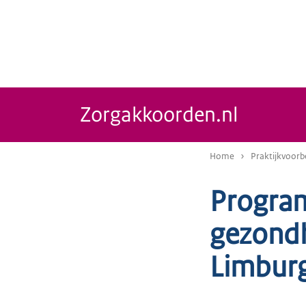
Zorgakkoorden.nl
Home
Praktijkvoorb
Progra
gezondh
Limbur