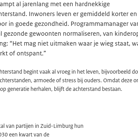
ampt al jarenlang met een hardnekkige
terstand. Inwoners leven er gemiddeld korter e
door in goede gezondheid. Programmamanager va
il gezonde gewoonten normaliseren, van kindero
g: “Het mag niet uitmaken waar je wieg staat, wa
rkt of ontspant.”
erstand begint vaak al vroeg in het leven, bijvoorbeeld d
achterstanden, armoede of stress bij ouders. Omdat deze
 op generatie herhalen, blijft de achterstand bestaan.
l van partijen in Zuid-Limburg hun
030 een kwart van de