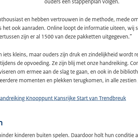
ouders een stappenplan volgen.
enthousiast en hebben vertrouwen in de methode, mede o
 het ook aanraden. Online loopt de informatie uiteen, wij
ertussen zijn er al 1500 van deze pakketten uitgegeven.”
n iets kleins, maar ouders zijn druk en zindelijkheid wordt 
ijdens de opvoeding. Ze zijn blij met onze handreiking. Co
seren om ermee aan de slag te gaan, en ook in de bibliothe
eerdere momenten en plekken terugkomen, in alle zestie
Handreiking Knooppunt Kansrijke Start van Trendbreuk
n
minder kinderen buiten spelen. Daardoor holt hun conditie a