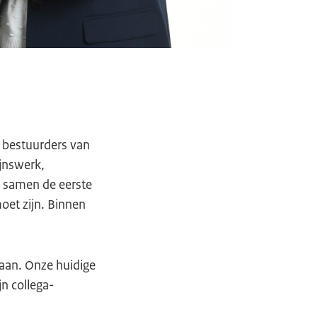
 bestuurders van
jnswerk,
n samen de eerste
moet zijn. Binnen
taan. Onze huidige
jn collega-