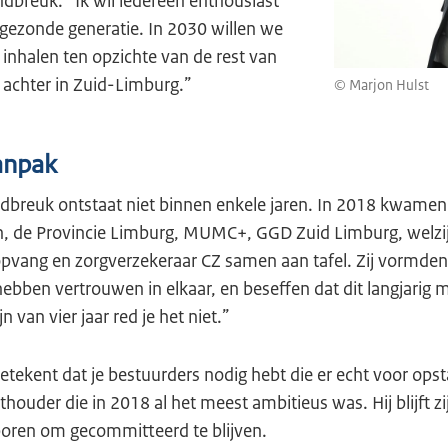
endbreuk. “Ik wil iedereen enthousiast
ezonde generatie. In 2030 willen we
inhalen ten opzichte van de rest van
 achter in Zuid-Limburg.”
© Marjon Hulst
anpak
dbreuk ontstaat niet binnen enkele jaren. In 2018 kwamen
, de Provincie Limburg, MUMC+, GGD Zuid Limburg, welzi
opvang en zorgverzekeraar CZ samen aan tafel. Zij vormde
hebben vertrouwen in elkaar, en beseffen dat dit langjarig 
 van vier jaar red je het niet.”
betekent dat je bestuurders nodig hebt die er echt voor ops
thouder die in 2018 al het meest ambitieus was. Hij blijft zi
oren om gecommitteerd te blijven.