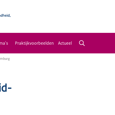
ma's
Praktijkvoorbeelden
Actueel
imburg
id-