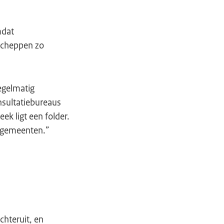
mdat
 scheppen zo
regelmatig
nsultatiebureaus
ek ligt een folder.
n gemeenten.”
chteruit, en