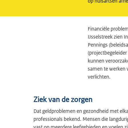
op huisartsen afn
Financiële proble
IJsselstreek zien 
Pennings (beleidsa
(projectbegeleider
kunnen veroorzake
samen te werken wi
verlichten.
Ziek van de zorgen
Dat geldproblemen en gezondheid met elkaa
professionals bekend. Mensen die langdurig 
vast op meerdere leefgebieden en voelen zich