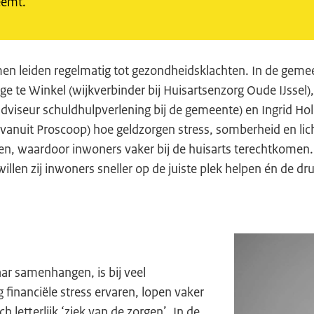
eemt.
men leiden regelmatig tot gezondheidsklachten. In de gem
Inge te Winkel (wijkverbinder bij Huisartsenzorg Oude IJssel
dviseur schuldhulpverlening bij de gemeente) en Ingrid Ho
 vanuit Proscoop) hoe geldzorgen stress, somberheid en lic
n, waardoor inwoners vaker bij de huisarts terechtkomen
llen zij inwoners sneller op de juiste plek helpen én de dr
r samenhangen, is bij veel
financiële stress ervaren, lopen vaker
 letterlijk ‘ziek van de zorgen’. In de