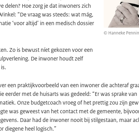
e delen? Hoe zorg je dat inwoners zich
e Winkel: “De vraag was steeds: wat mág,
atie ‘voor altijd’ in een medisch dossier
© Hanneke Pennin
ken. Zo is bewust níet gekozen voor een
ulpverlening. De inwoner houdt zelf
is.
ver een praktijkvoorbeeld van een inwoner die achteraf gra
ie eerder met de huisarts was gedeeld: “Er was sprake van
atiek. Onze budgetcoach vroeg of het prettig zou zijn gew
ogte was geweest van het contact met de gemeente, bijvoo
vens. Daar had de inwoner nooit bij stilgestaan, maar ach
r diegene heel logisch.”