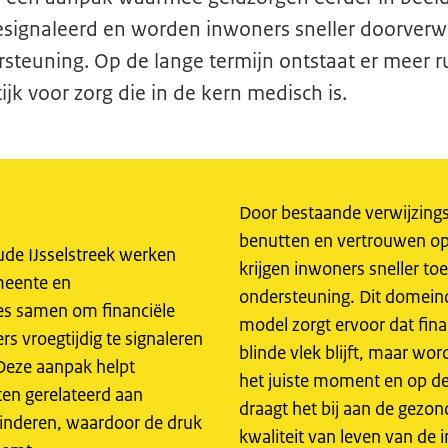
esignaleerd en worden inwoners sneller doorver
teuning. Op de lange termijn ontstaat er meer r
ijk voor zorg die in de kern medisch is.
Door bestaande verwijzings
benutten en vertrouwen o
de IJsselstreek werken
krijgen inwoners sneller t
meente en
ondersteuning. Dit domein
ies samen om financiële
model zorgt ervoor dat fina
s vroegtijdig te signaleren
blinde vlek blijft, maar wo
 Deze aanpak helpt
het juiste moment en op de 
en gerelateerd aan
draagt het bij aan de gezon
minderen, waardoor de druk
kwaliteit van leven van de 