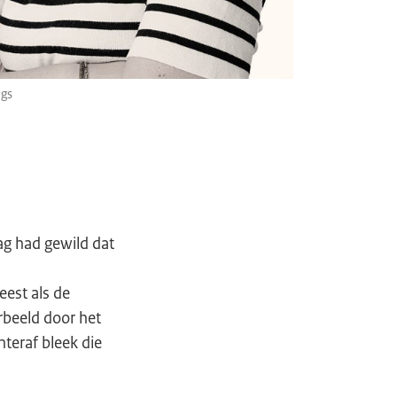
gs
ag had gewild dat
eest als de
rbeeld door het
teraf bleek die