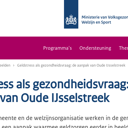
Programma's
Ondersteuning
The
eelden
Geldstress als gezondheidsvraag: de aanpak van Oude IJsselstreek
ess als gezondheidsvraag
van Oude IJsselstreek
meente en de welzijnsorganisatie werken in de 
an een aanpak waarmee geldzorgen eerder in beel