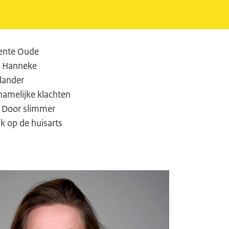
eente Oude
), Hanneke
llander
hamelijke klachten
. Door slimmer
uk op de huisarts