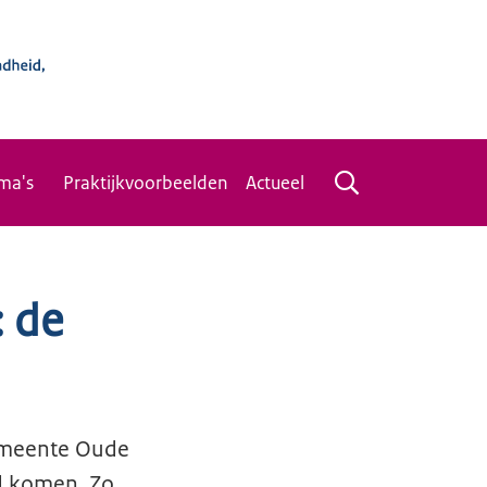
ma's
Praktijkvoorbeelden
Actueel
: de
gemeente Oude
d komen. Zo