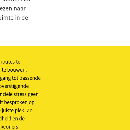
wezen naar
uimte in de
routes te
p te bouwen,
oegang tot passende
overstijgende
nciële stress geen
rdt besproken op
juiste plek. Zo
dheid en de
inwoners.